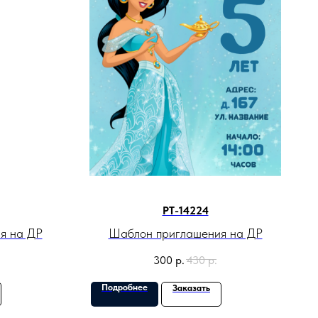
PT-14224
я на ДР
Шаблон приглашения на ДР
300
р.
430
р.
Подробнее
Заказать