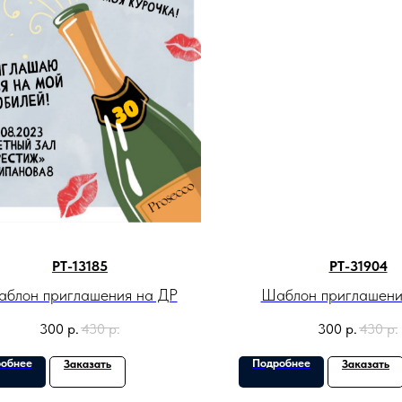
PT-13185
PT-31904
блон приглашения на ДР
Шаблон приглашени
300
р.
430
р.
300
р.
430
р.
обнее
Подробнее
Заказать
Заказать