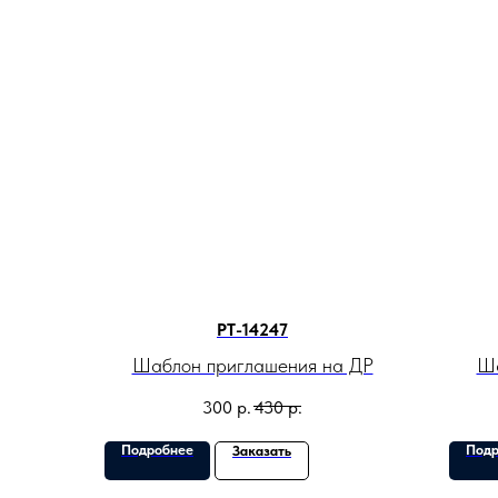
PT-14247
Шаблон приглашения на ДР
Ша
300
р.
430
р.
Подробнее
Подр
Заказать