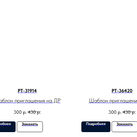
PT-31914
PT-36420
блон приглашения на ДР
Шаблон приглашени
300
р.
430
р.
300
р.
430
р.
обнее
Подробнее
Заказать
Заказать