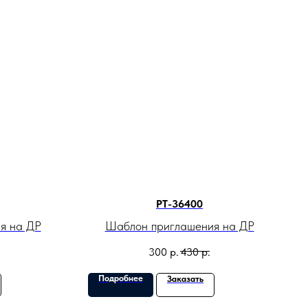
PT-36400
я на ДР
Шаблон приглашения на ДР
300
р.
430
р.
Подробнее
Заказать