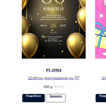
PT-31903
Шаблон приглашения на ДР
Ша
300
р.
430
р.
Подробнее
Подр
Заказать