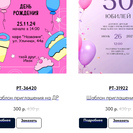
PT-36420
PT-31922
блон приглашения на ДР
Шаблон приглашени
300
р.
430
р.
300
р.
430
р.
обнее
Подробнее
Заказать
Заказать