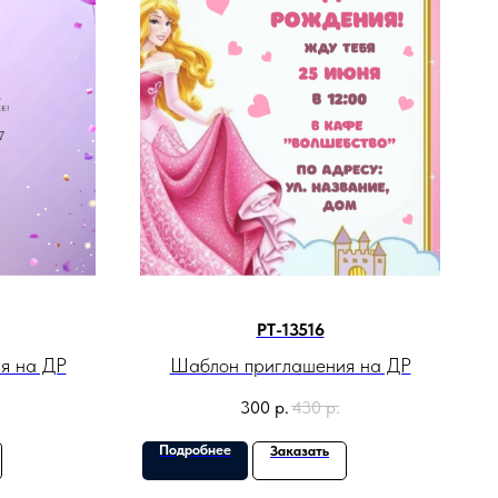
PT-13516
я на ДР
Шаблон приглашения на ДР
300
р.
430
р.
Подробнее
Заказать