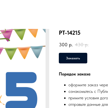
PT-14215
300
р.
430
р.
Заказать
Порядок заказа
оформите заказ чере
ознакомьтесь с Публ
примите условия дого
отправьте данные для