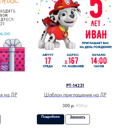
PT-14231
я на ДР
Шаблон приглашения на ДР
300
р.
430
р.
Подробнее
Заказать