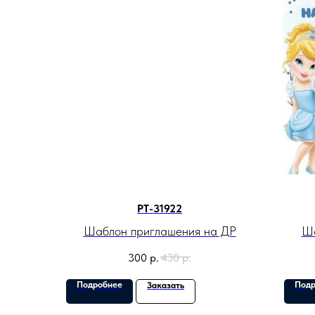
PT-31922
Шаблон приглашения на ДР
Ша
300
р.
430
р.
Подробнее
Подр
Заказать