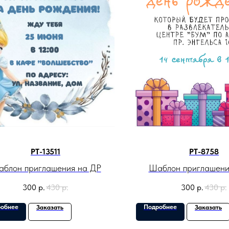
PT-13511
PT-8758
блон приглашения на ДР
Шаблон приглашени
300
р.
430
р.
300
р.
430
р.
обнее
Подробнее
Заказать
Заказать