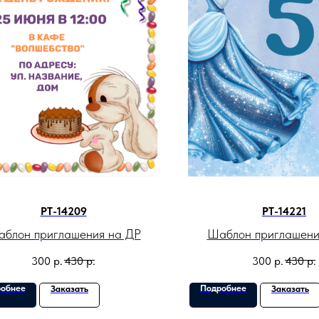
PT-14209
PT-14221
блон приглашения на ДР
Шаблон приглашени
300
р.
430
р.
300
р.
430
р.
обнее
Подробнее
Заказать
Заказать