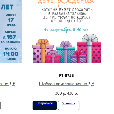
PT-8758
я на ДР
Шаблон приглашения на ДР
300
р.
430
р.
Подробнее
Заказать