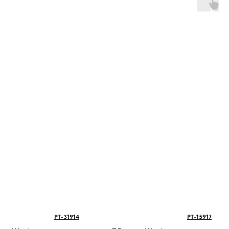
PT-31914
PT-15917