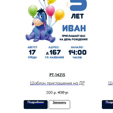
PT-14215
Шаблон приглашения на ДР
Ша
300
р.
430
р.
Подробнее
Подр
Заказать