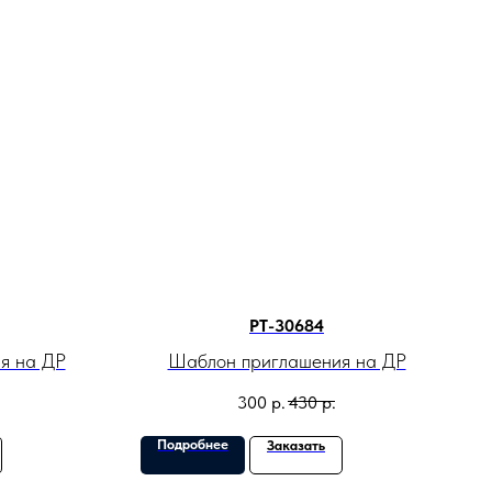
PT-30684
я на ДР
Шаблон приглашения на ДР
300
р.
430
р.
Подробнее
Заказать