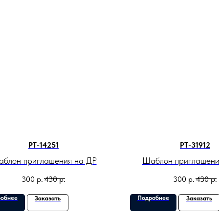
PT-14251
PT-31912
блон приглашения на ДР
Шаблон приглашени
300
р.
430
р.
300
р.
430
р.
обнее
Подробнее
Заказать
Заказать