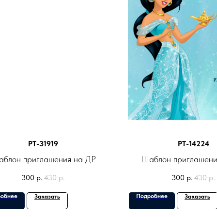
PT-31919
PT-14224
блон приглашения на ДР
Шаблон приглашени
300
р.
430
р.
300
р.
430
р.
обнее
Подробнее
Заказать
Заказать