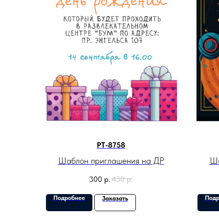
PT-8758
Шаблон приглашения на ДР
Ша
300
р.
430
р.
Подробнее
Подр
Заказать