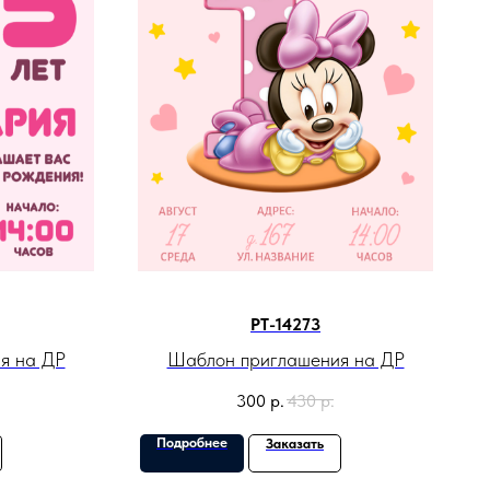
PT-14273
я на ДР
Шаблон приглашения на ДР
300
р.
430
р.
Подробнее
Заказать