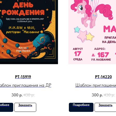
PT-15919
PT-14220
блон приглашения на ДР
Шаблон приглашени
300
р.
430
р.
300
р.
430
р.
обнее
Подробнее
Заказать
Заказать